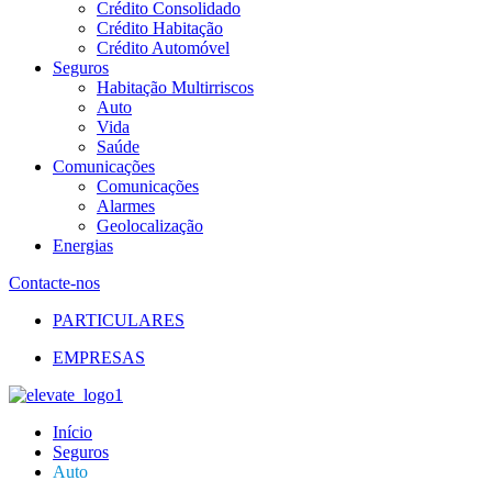
Crédito Consolidado
Crédito Habitação
Crédito Automóvel
Seguros
Habitação Multirriscos
Auto
Vida
Saúde
Comunicações
Comunicações
Alarmes
Geolocalização
Energias
Contacte-nos
PARTICULARES
EMPRESAS
Início
Seguros
Auto