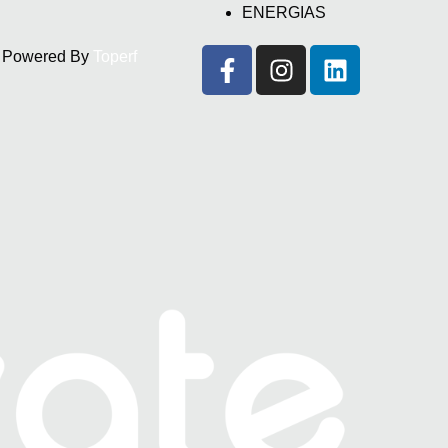
ENERGIAS
d. Powered By
Toperf