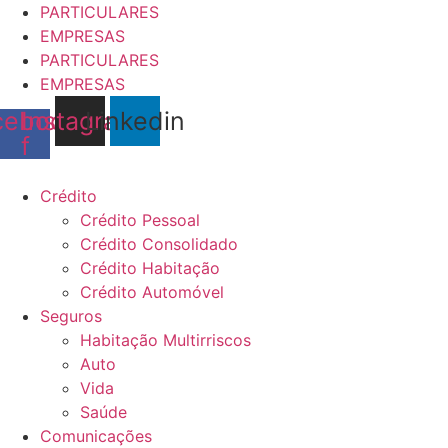
Pular
PARTICULARES
para
EMPRESAS
o
PARTICULARES
conteúdo
EMPRESAS
cebook-
Instagram
Linkedin
f
Crédito
Crédito Pessoal
Crédito Consolidado
Crédito Habitação
Crédito Automóvel
Seguros
Habitação Multirriscos
Auto
Vida
Saúde
Comunicações